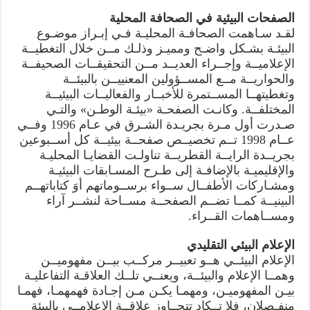
الصفحات البيئية في الصحافة المحلية
لقـد سـاهمت الصحافـة المحليـة فـي إبـراز موضـوع
البيئـة بشـكل واضـح ومميـز وذلـك مــن خلال التغطيــة
الإعلاميــة وإجــراء العديــد مــن التحقيقــات الصحيفــة
والحواريــة مــع المســؤولين المعنييــن بالبيئــة
وتغطيتهــا المســتمرة للأخبــار والفعاليــات البيئيــة
المختلفــة. وكانـت الصفحـة «بيئـة الوطـن» والتـي
صـدرت أول مـرة بجريـدة الشـرق في عـام 1996 وفــي
عــام 1998 تــم تخصيــص صفحــة بيئيــة كل أســبوعين
بجريــدة الرايــة القطريــة تناولـت القضايـا المحليـة
والإقليميـة بالإضافـة إلى طـرح المسـابقات البيئيـة
ومشـاركات الأطفــال ســواء برســوماتهم أوَ كتاباتهــم
البينيــة كمــا تضــم الصفحــة مســاحة لنشــر آراء
ومســاهمات القــراء.
الإعلام البيئي التقليدي
الإعلام البيئــي هــو تعبيــر مركــب بيــن مفهوميــن
وهمــا الإعلام والبيئــة، ويعنــي تلــك العلاقـة التفاعليـة
بيـن المفهوميـن، ومهمـا يكـن مـن إجـادة فهمهمـا، فهمـا
منفـصلان، فلا تــكاد تتجــاوز علاقــة الإعلامــي بالبيئة