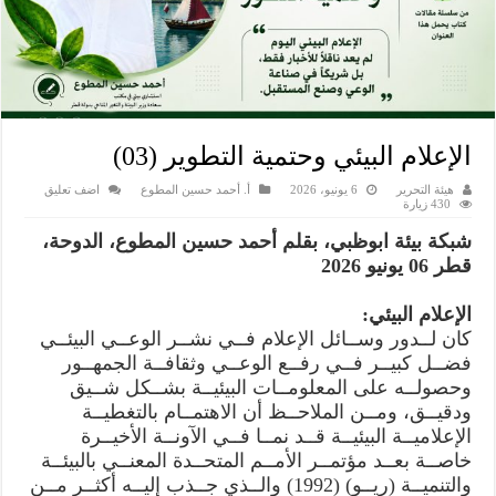
الإعلام البيئي وحتمية التطوير (03)
هيئة التحرير
6 يونيو، 2026
أ. أحمد حسين المطوع
اضف تعليق
430 زيارة
شبكة بيئة ابوظبي، بقلم أحمد حسين المطوع، الدوحة،
قطر 06 يونيو 2026
الإعلام البيئي:
كان لــدور وســائل الإعلام فــي نشــر الوعــي البيئــي
فضــل كبيــر فــي رفــع الوعــي وثقافــة الجمهــور
وحصولــه على المعلومــات البيئيــة بشــكل شــيق
ودقيــق، ومــن الملاحــظ أن الاهتمــام بالتغطيــة
الإعلاميــة البيئيــة قــد نمــا فــي الآونــة الأخيــرة
خاصــة بعــد مؤتمــر الأمــم المتحــدة المعنــي بالبيئــة
والتنميــة (ريــو) (1992) والــذي جــذب إليــه أكثــر مــن