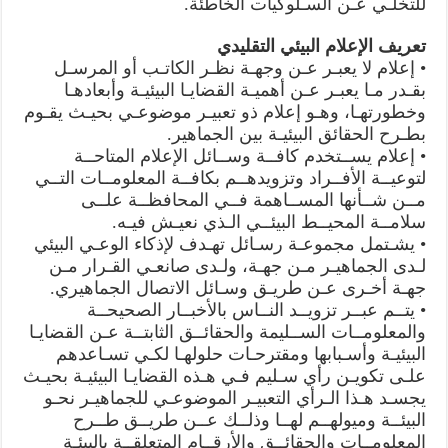
للتخلـي عـن السـلوكيات الخاطئة.
تعريف الإعلام البيئي التقليدي
• إعلام لا يعبـر عـن وجهـة نظـر الكاتـب أو المرسـل
بقـدر مـا يعبـر عـن أهميـة القضايـا البيئيـة وأبعادهـا
وخطورتهـا، وهـو إعلام ذو تعبيـر موضوعـي بحيـث يقـوم
بطـرح الحقائق البيئيـة بين الجماهير.
• إعلام يســتخدم كافــة وســائل الإعلام المتاحــة
لتوعيــة الأفــراد وتزويدهــم بكافــة المعلومــات التــي
مــن شــأنها المســاهمة فــي المحافظــة علــى
سلامــة المحيــط البيئــي الـذي نعيـش فيـه.
• يشـتمل مجموعـة رسـائل تهـدف لإذكاء الوعـي البيئي
لـدى الجماهيـر مـن جهـة، ولـدى صانعـي القـرار مـن
جهـة أخـرى عـن طريـق وسـائل الاتصال الجماهيري.
• يتــم عبــر تزويــد النــاس بالأخبــار الصحيحــة
والمعلومــات الســليمة والحقائــق الثابتــة عـن القضايـا
البيئيـة وأسـبابها ومقترحـات حلولهـا لكـي تسـاعدهم
علـى تكويـن رأي سـليم فـي هـذه القضايـا البيئيـة بحيـث
يجسـد هـذا الـرأي التعبيـر الموضوعـي للجماهيـر نحـو
البيئــة وميولهــم لهــا وذلــك عــن طريــق طــرح
المعلومــات والحقائــق والأرقــام المتعلقــة بالبيئـة