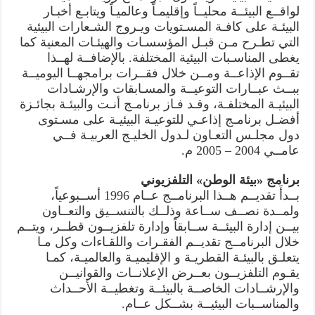
لواقــع البيئــة محليــاً وإقليمـاً وعالميـاً ويتابـع أخبـار
البيئـة على كافـة المسـتويات ويـروج الشـعارات البيئية
التي تطـرح مـن قبـل المؤسسـات والهيئـات المعنية كما
يغطى المناسـبات البيئية المختلفة. بالإضافــة لهــذا
تقــوم الإذاعــة ومــن خلال فقــرات برامجهــا اليوميــة
ببــث عبــارات التوعيــة والمسـابقات والإرشـادات
البيئيـة المختلفـة، وقـد فـاز برنامـج أنـت والبيئـة بجائـزة
أفضـل برنامـج إذاعـي للتوعيـة البيئيـة على مسـتوى
دول مجلـس التعـاون لـدول الخليـج العربيـة فــي
عامــي 2004 – 2005 م.
برنامج «بيئة الوطن» التلفزيوني
بــدأَ تقديــم هــذا البرنامــج عــام 1996 أســبوعياً،
ولمــدة نصــف ســاعة وذلــك بالتنســيق والتعــاون
بيــن إدارة البيئــة ســابقاً وإدارة تلفزيــون قطــر، ويتــم
خلال البرنامــج تقديــم الفقـرات واللقـاءات وكل مـا
يتعلـق بالبيئـة القطريـة و الإقليميـة والعالميـة، كمـا
يقـوم التلفزيــون بعــرض الإعلانــات والقوانيــن
والإرشــادات الخاصــة بالبيئــة وتغطيــة الأحــداث
والمناســبات البيئيــة بشــكل عــام.