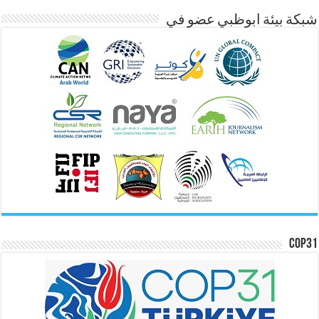
شبكة بيئة ابوظبي عضو في
COP31