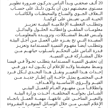
20 ألـف صحفـي وبـدأ النـاس يدركـون ضـرورة تطويـر
مسـتوى معيشـتهم دون أن يكـون ذلــكَ على حســاب
الــغلاف الجــوي والمنــاخ والمحيطــات والكائنــات
الحيــة التــي تعيــش على كوكبنــا.
وتتطلــب التغطيــة الإعلاميــة البيئيــة تعزيــز
معلومــات المتلقــي وإعطائــه الحلــول والبدائــل
وليــس فقــط المشــكلات، وتزويــده بالمعلومــات
المفيــدة التــي تح يفــزه على العمـل مـن أجـل البيئـة
وتتطلـب أيضـاً مفهـوم التنميـة المسـتدامة وتعزيـز
قـدرة النـاس على التحكــم بأســلوب حياتهــم مــن
خلال المشــاركة فــي التنميــة.
إن تحقيـق التنميـة المسـتدامة يتطلـب تحـولاً فـي قيمنـا
ونمـط معيشـتنا ولابـد للإعلام أن يكــون لـه دور فــي
إحــداث هــذا التغييــر ونقــل هــذا التحــدي لــكل فــرد
فــي المجتمــع يمثـل حاجــة إلى إطــار جديــد مــن
القيــم والــرؤى الأساســية والأهــداف.
وانطلاقــاً مــن مفهــوم العــام للعمــل البيئــي
الشــامل بجوانبــه المختلفــة، أخــذت وزارة البيئــة
والتغيــر المناخــي على عاتقهــا، مهمــة العمــل باتجــاه
الإعلام البينــي مــن خلال الوسـائل المتوفـرة المقـروءة