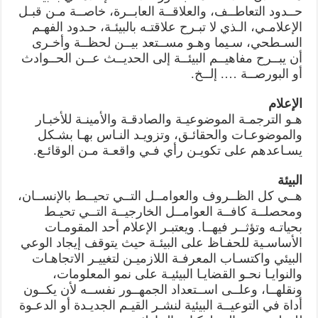
حــدود التعاطــف، والعلاقــة العابــرة، خاصــة مـن قبـل
الإعلامـي، الـذي لا تبـرح علاقتـه بالبيئـة، حـدود الفهـم
السـطحي، سـيما وهـو مســتعد بيــن لحظــة وأخـرى
أن يبــرح مفاهيــم البيئــة إلى الحديــث عــن الحــوادث
أو البورصــة …. إلــخ.
الإعلام
هـو الترجمـة الموضوعيـة والصادقـة والأمينـة للأخبـار
والموضوعـات والحقائـق، وتزويـد النـاس بهـا بشـكل
يسـاعدهم على تكويـن رأي فـي واقعـة مـن الوقائـع.
البيئة
هــي كل الظــروف والعوامــل التــي تحيــط بالإنســان،
ومحصلــة كافــة العوامــل الخارجيــة التــي تحيـط
بحياتـه وتؤثــر فيهــا. ويعتبـر الإعلام أحد المقومـات
الأساسـية للحفـاظ على البيئـة حيث يتوقف إيجاد الوعي
البيئي واكتسـاب المعرفـة اللازميـن لتغييـر الاتجاهـات
والنوايـا نحـو القضايـا البيئيـة على نمو المعلومات،
ونقلهــا، وعلــى اســتعداد الجمهــور نفســه لأن يكــون
أداة في التوعيــة البيئية لنشـر القيـم الجديـدة أو الدعـوة