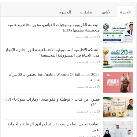
الأخيرة
الأشهر
تعليقات
الوسوم
البصمة الكربونية ومنهجيات القياس، محور محاضرة علمية
متخصصة نظمتها E.T.G
الشبكة الإقليمية للمسؤولية الاجتماعية تطلق “جائزة الإنجاز
مدى الحياة في المسؤولية المجتمعية”
Inc. Arabia Women Of Influence 2026 تحتفي بـ 60 مرأة
قيادية
فصول من كتاب «الوطنيّة والمُواطَنة، الإمارات نموذجاً» (08
– 30)
‏يوم واحد مضت
اتفاقية تعاون لتطوير نموذج رائد لمرافق الرعاية والحماية
بدبي
‏يوم واحد مضت