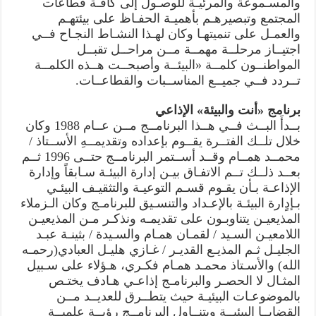
والمسـموعة والمرئيـة للوصـول إلى كافـة قطاعات
المجتمع وتبصيرهـم بأهميـة الحفـاظ على بيئتهـم
والعمـل على تنميتهـا وكان لهـذا النشـاط النجـاح فــي
اجتيــاز مرحلــة مهمــة مــن مراحــل تقبــل
المواطنــون كلمــة «البيئــة وأصبحــت هــذه الكلمــة
تــردد فــي جميــع المناســبات والقطاعــات.
برنامج «أنت والبيئة» الإذاعي
بــدأَ البــث فــي هــذا البرنامــج مــن عــام 1988 وكان
خلال تلــك الفتــرة يقــوم بإعداده وتقديمــهِ الأســتاذ /
محمــد همــام وقــد أســتمر البرنامــج حتــى 1996 ثــم
بعــد ذلــك تــم الاتفـاق بيـن إدارة البيئـة سـابقاً وإدارة
الإذاعـة بـأن يقـوم قسـم التوعيـة والتثقيـف البيئـي
بـإدٍارة البيئـة بالإعـداد والتنسـيق للبرنامـج وكان الـزملاء
المذيعيـن يتناوبـون على تقديمـه ونذكـر مـن المذيعيـن
اللامعيـن السـيد / لقمـان همـام والسـيدة / بثينـة عبـد
الجليـل ثـم المذيـع القديـر / غـازي هليـل العبادي(رحمـه
الله) والأسـتاذ محمـد همـام فكـري، هـؤلاء على سـبيل
المثـال لا الحصـر والبرنامـج إذاعـي هـادف يختـص
بالموضوعـات البيئيـة حيث يتطــرق للعديــد مــن
القضايــا البيئيــة ويتنــاول البرنامــج رؤيــة علميــة