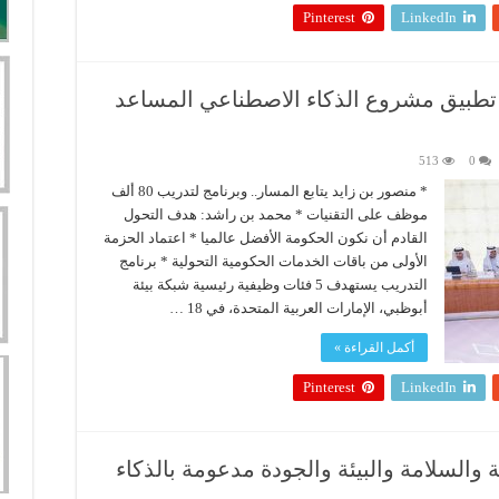
Pinterest
LinkedIn
 تطبيق مشروع الذكاء الاصطناعي المساعد
513
0
* منصور بن زايد يتابع المسار.. وبرنامج لتدريب 80 ألف
موظف على التقنيات * محمد بن راشد: هدف التحول
القادم أن نكون الحكومة الأفضل عالميا * اعتماد الحزمة
الأولى من باقات الخدمات الحكومية التحولية * برنامج
التدريب يستهدف 5 فئات وظيفية رئيسية شبكة بيئة
أبوظبي، الإمارات العربية المتحدة، في 18 …
أكمل القراءة »
Pinterest
LinkedIn
والسلامة والبيئة والجودة مدعومة بالذكاء