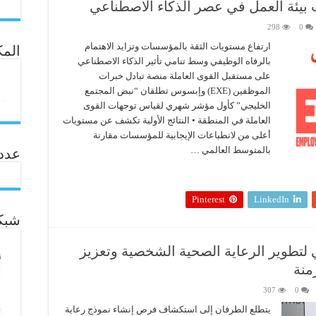
بيئة العمل في عصر الذكاء الاصطناعي
298
0
ارتفاع مستويات الثقة بالمؤسسات وتزايد الاهتمام
المك
بالرفاه الوظيفي وسط تنامي تأثير الذكاء الاصطناعي
على مستقبل القوى العاملة منصة تبادل خبرات
الموظفين (EXE) وإبسوس تطلقان “نبض المجتمع
الخليجي” كأول مؤشر شهري لقياس توجهات القوى
العاملة في المنطقة • النتائج الأولية تكشف عن مستويات
أعلى من لانطباعات الإيجابية للمؤسسات مقارنة
بالمتوسط العالمي …
عدد ال
Pinterest
LinkedIn
شبكة
لتطوير الرعاية الصحية الشخصية وتعزيز
منة
307
0
يتطلع الطرفان إلى استكشاف فرص إنشاء نموذج رعاية