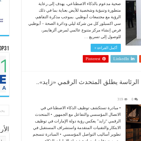
صحية مدعوم بالذكاء الاصطناعي، يهدف إلى رعاية
متطورة وتنبؤية وشخصية للأيض بعناية بما في ذلك
الرؤية مع مجتمعات أبوظبي. بموجب مذكرة التفاهم،
سي اكسبلور كل من شركة ليلي ودائرة الصحة – أبوظبي
فرص إنشاء مركز متنوع عالمي لمرض ألزهايمر،
للوصول إلى تسريع …
أكمل القراءة »
OP31
Pinterest
LinkedIn
الرئاسة يطلق المتحدث الرقمي «زايد»..
319
0
• مبادرة تستكشف توظيف الذكاء الاصطناعي في
الاتصال المؤسسي والتفاعل مع الجمهور. • المتحدث
الرقمي “زايد” يعكس رؤية دولة الإمارات في توظيف
الابتكار والتقنيات المتقدمة واستشراف المستقبل في
الأ
تطوير أساليب التواصل المؤسسي. • المبادرة تنسجم
الأر
مع مستهدفات استراتيجية دولة الإمارات للذكاء