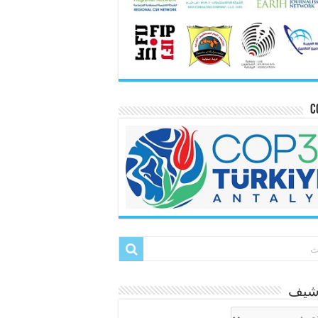
C
رشيف
شيف