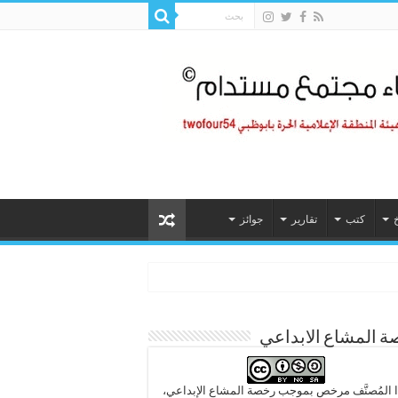
خ
كتب
تقارير
جوائز
 المشاع الابداعي
 المُصنَّف مرخص بموجب رخصة المشاع الإبداعي،