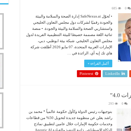
685
0
• تُحوّل SafeNexus.ai إدارة الصحة والسلامة والبيئة
والجودة رقميًا لشركات دول مجلس التعاون الخليجي
واستشاريي الصحة والسلامة والبيئة والجودة. • منصة
ثنائية اللغة مصممة خصيصًا للبيئة التنظيمية الفريدة لدول
مجلس التعاون الخليجي. شبكة بيئة ابوظبي، دبي،
الإمارات العربية المتحدة، 07 مايو 2026 أطلقت شركة
هاي تك إيه آي، الرائدة في …
أكمل القراءة »
Pinterest
LinkedIn
4.0”
293
0
بتوجيهات رئيس الدولة وكأول حكومة عالمياً * محمد بن
راشد يعلن عن منظومة جديدة لتحويل 50% من قطاعات
وخدمات حكومة الإمارات خلال عامين لتطبيق نماذج
الذكاء الاصطناعي ذاتية التنفيذ والقيادة Agentic AI