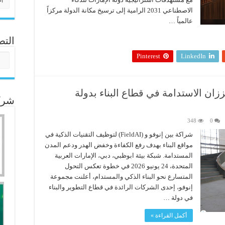
الاصطناعي 2031 الرامية إلى ترسيخ مكانة الدولة مركزاً
عالمياً …
التص
التص
Pinterest
LinkedIn
زان الاستدامة في قطاع البناء بدولة
شركا
348
0
شراكة بين إنوفو و (FieldAI) لتوظيف التقنيات الذكية في
مواقع البناء بهدف رفع الكفاءة وخفض الهدر ودعم المدن
المستدامة. شبكة بيئة ابوظبي، دبي، الإمارات العربية
المتحدة، 24 يونيو 2026 في خطوة تعكس التحول
المتسارع نحو البناء الذكي والمستدام، أعلنت مجموعة
إنوفو، إحدى الشركات الرائدة في قطاع التطوير والبناء
في دولة …
أكمل القراءة »