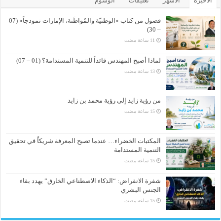
الأخيرة
الأشهر
تعليقات
الوسوم
فصول من كتاب «الوطنيّة والمُواطَنة، الإمارات نموذجاً» (07
– 30)
لماذا أصبح المهندس قائداً للتنمية المستدامة؟ (01 – 07)
من رؤية زايد إلى رؤية محمد بن زايد
المكتبات الخضراء… عندما تصبح المعرفة شريكاً في تحقيق
التنمية المستدامة
شفرة الانقراض: “الذكاء الاصطناعي الخارق” يهدد بقاء
الجنس البشري