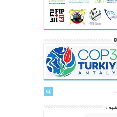
C
رشيف
شيف