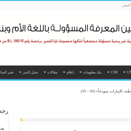
لنشر
U
CSR
بنك معلومات
إعلام
مقالات
نخيل التمر
تغير المنا
الإمارات نموذجاً» (06 – 30)
رخصة
هذا