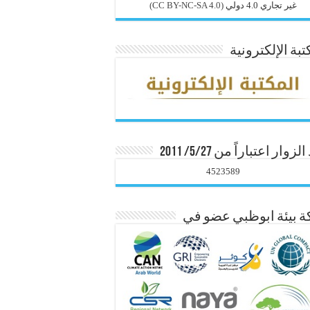
غير تجاري 4.0 دولي
(CC BY-NC-SA 4.0)
تبة الإلكترونية
زوار اعتباراً من 5/27/ 2011
4523589
 بيئة ابوظبي عضو في