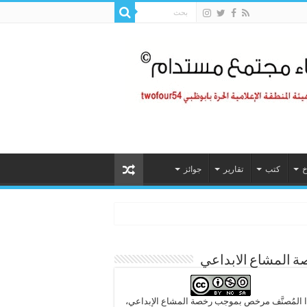
خ
كتب
تقارير
جوائز
 المشاع الابداعي
 المُصنَّف مرخص بموجب رخصة المشاع الإبداعي،