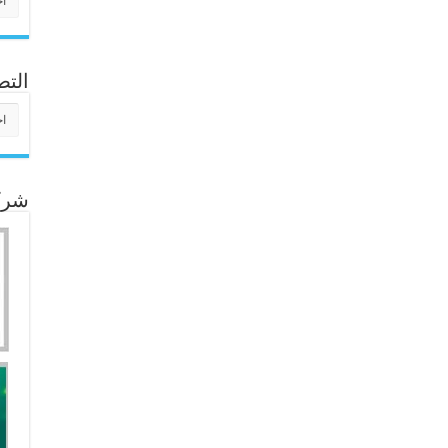
التص
التص
شركا