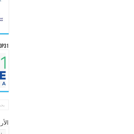
OP31
الأ
الأر