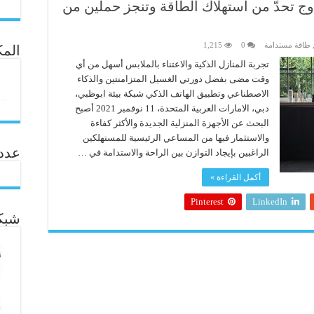
ج تحدّ من استهلاك الطاقة وتنجز حملين من
طاقة مستدامة
0
1,215
المك
تجربة المنازل الذكية والاعتناء بالملابس أسهل من أي
وقت مضى بفضل دورتي الغسيل المتزامنتين والذكاء
الاصطناعي وتطبيق الهاتف الذكي شبكة بيئة ابوظبي،
دبي، الامارات العربية المتحدة، 11 نوفمبر 2021 أصبح
البحث عن الأجهزة المنزلية الجديدة والأكثر كفاءة
والاستثمار فيها من المساعي الرئيسية للمستهلكين
عدد ال
الراغبين بإيجاد التوازن بين الراحة والاستدامة في …
أكمل القراءة »
Pinterest
LinkedIn
شبكة