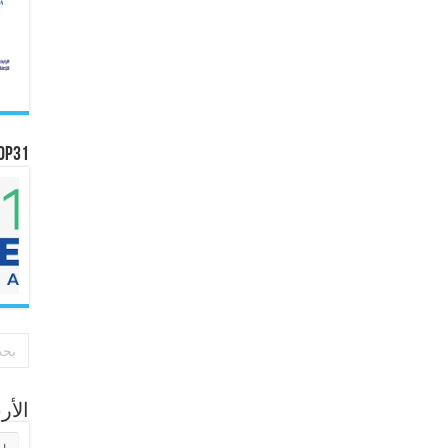
OP31
الأ
الأر