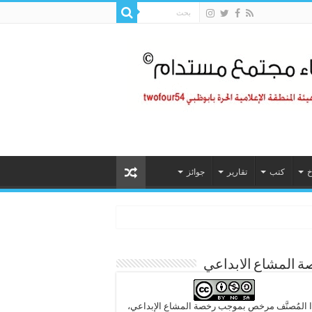
خ
كتب
تقارير
جوائز
 المشاع الابداعي
 المُصنَّف مرخص بموجب رخصة المشاع الإبداعي،