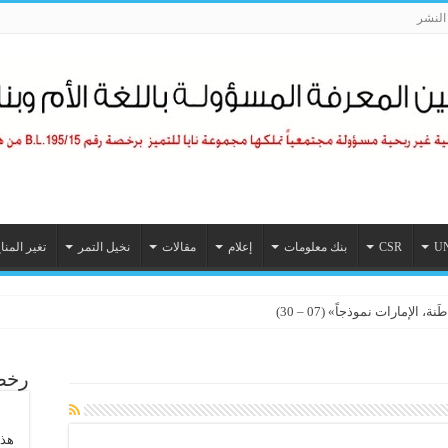
لنشر
U
CSR
بنك معلومات
إعلام
مقالات
نخيل التمر
تغير المنا
الإمارات نموذجاً» (07 – 30)
رخصة
هذا