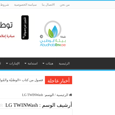
من نحن
الاتصال بنا
سياسة الخصوصية
شروط ا
الرئيسية
هيئات
استدامة
الإمارات
N
فصول من كتاب «الوطنيّة والمُواطَنة، 
أخبار عاجلة
الرئيسية
/
الوسم:
LG TWINWash
أرشيف الوسم :
LG TWINWash