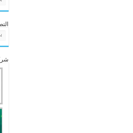
التص
التص
شركا