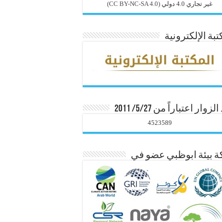
غير تجاري 4.0 دولي
(CC BY-NC-SA 4.0)
تبة الإلكترونية
زوار اعتباراً من 5/27/ 2011
4523589
 بيئة ابوظبي عضو في