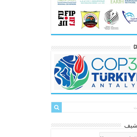
C
رشيف
شيف