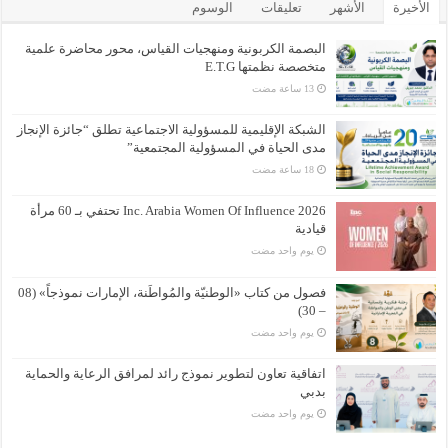
الأخيرة
الأشهر
تعليقات
الوسوم
البصمة الكربونية ومنهجيات القياس، محور محاضرة علمية
متخصصة نظمتها E.T.G
الشبكة الإقليمية للمسؤولية الاجتماعية تطلق “جائزة الإنجاز
مدى الحياة في المسؤولية المجتمعية”
Inc. Arabia Women Of Influence 2026 تحتفي بـ 60 مرأة
قيادية
‏يوم واحد مضت
فصول من كتاب «الوطنيّة والمُواطَنة، الإمارات نموذجاً» (08
– 30)
‏يوم واحد مضت
اتفاقية تعاون لتطوير نموذج رائد لمرافق الرعاية والحماية
بدبي
‏يوم واحد مضت