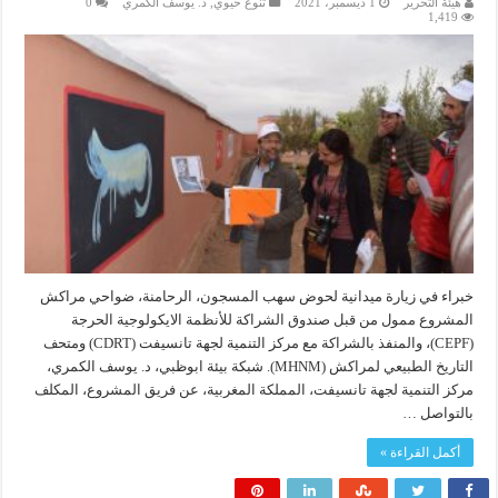
هيئة التحرير
1 ديسمبر، 2021
تنوع حيوي
,
د. يوسف الكمري
0
1,419
خبراء في زيارة ميدانية لحوض سهب المسجون، الرحامنة، ضواحي مراكش
المشروع ممول من قبل صندوق الشراكة للأنظمة الايكولوجية الحرجة
(CEPF)، والمنفذ بالشراكة مع مركز التنمية لجهة تانسيفت (CDRT) ومتحف
التاريخ الطبيعي لمراكش (MHNM). شبكة بيئة ابوظبي، د. يوسف الكمري،
مركز التنمية لجهة تانسيفت، المملكة المغربية، عن فريق المشروع، المكلف
بالتواصل …
أكمل القراءة »