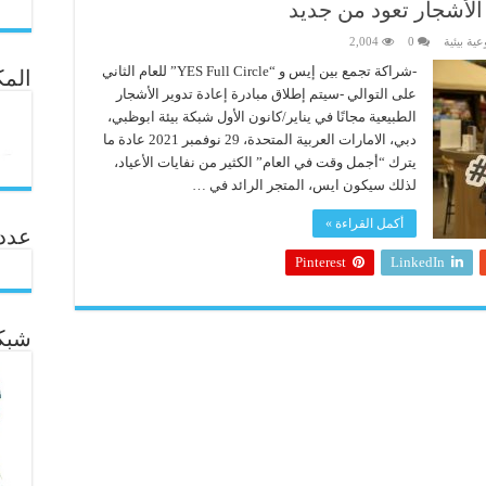
الأشجار تعود من جديد
عية بيئية
0
2,004
-شراكة تجمع بين إيس و “YES Full Circle” للعام الثاني
المك
على التوالي -سيتم إطلاق مبادرة إعادة تدوير الأشجار
الطبيعية مجانًا في يناير/كانون الأول شبكة بيئة ابوظبي،
دبي، الامارات العربية المتحدة، 29 نوفمبر 2021 عادة ما
يترك “أجمل وقت في العام” الكثير من نفايات الأعياد،
لذلك سيكون ايس، المتجر الرائد في …
أكمل القراءة »
عدد ال
Pinterest
LinkedIn
شبكة