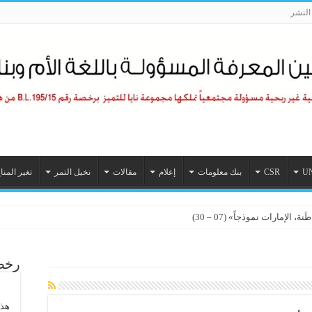
لنشر
U
CSR
بنك معلومات
إعلام
مقالات
نخيل التمر
تغير المنا
الإمارات نموذجاً» (07 – 30)
رخصة
هذا