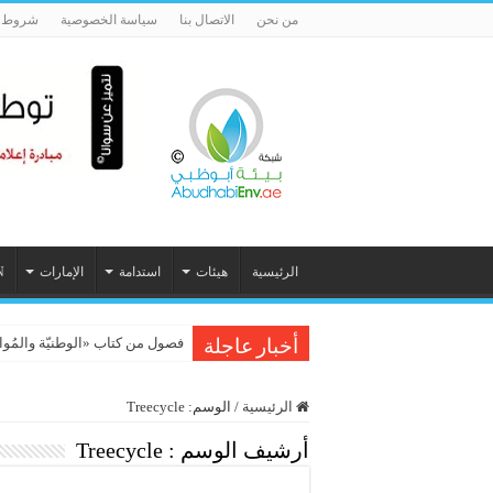
من نحن
الاتصال بنا
سياسة الخصوصية
شروط ا
الرئيسية
هيئات
استدامة
الإمارات
N
فصول من كتاب «الوطنيّة والمُواطَنة، 
أخبار عاجلة
الرئيسية
/
الوسم:
Treecycle
أرشيف الوسم :
Treecycle