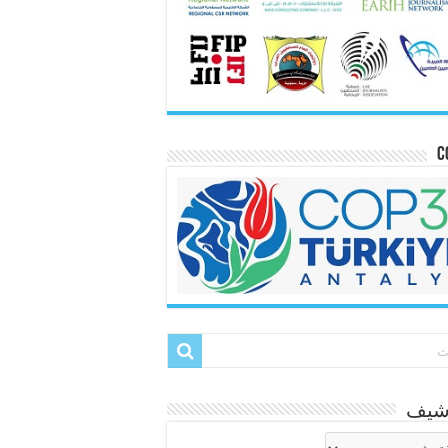
C
رشيف
شيف