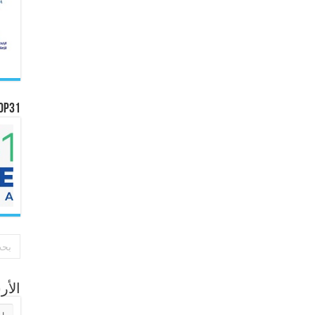
OP31
الأ
الأر