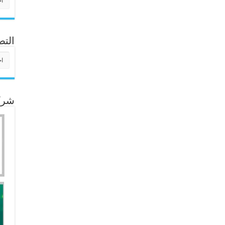
التص
التص
شركا