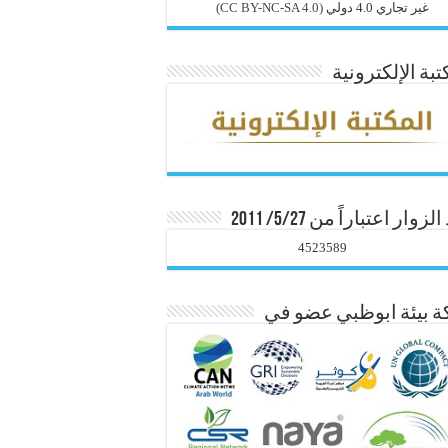
غير تجاري 4.0 دولي
(CC BY-NC-SA 4.0)
تبة الإلكترونية
زوار اعتباراً من 5/27/ 2011
4523589
 بيئة ابوظبي عضو في