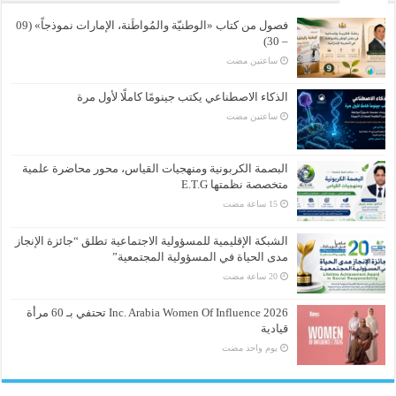
فصول من كتاب «الوطنيّة والمُواطَنة، الإمارات نموذجاً» (09
– 30)
‏ساعتين مضت
الذكاء الاصطناعي يكتب جينومًا كاملًا لأول مرة
‏ساعتين مضت
البصمة الكربونية ومنهجيات القياس، محور محاضرة علمية
متخصصة نظمتها E.T.G
الشبكة الإقليمية للمسؤولية الاجتماعية تطلق “جائزة الإنجاز
مدى الحياة في المسؤولية المجتمعية”
Inc. Arabia Women Of Influence 2026 تحتفي بـ 60 مرأة
قيادية
‏يوم واحد مضت