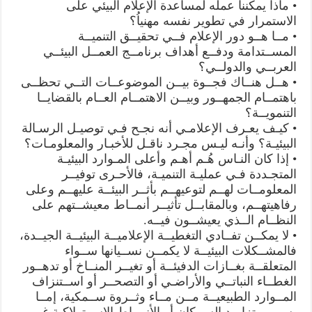
• ماذا يمكننا عمله لمساعدة الإعلام البيئي على
الاستمرار في تطوير نفسه مهنياُ؟
• مــا هــو دور الإعلام فــي تحقيــق التنميــة
المســتدامة ودفــع أهداف برنامــج العمــل البيئــي
العربــي والدولــي؟
• هــل هنــاك فجــوة بيــن الموضوعــات التــي تحظــى
باهتمــام الجمهــور وبيــن الاهتمــام العــام بالقضايــا
التنمويــة؟
• كيـف يعـرف الإعلامـي أنه نجـح فـي توصيـل الرسـالة
البيئيـة؟ وأنـه ليـس مجـرد ناقـل للأخبـار والمعلومـات؟
• إذا كان النـاس هُـم أهـم وأعلى المـوارد البيئيـة
المتجـددة فـي عمليـة التنميـة، فالأحـرى توفيــر
المعلومــات لهــم لتوعيهــم بأثــر البيئــة عليهــم وعلى
رفاهيتهــم، وبالمقابــل تأثيــر أنمــاط معيشــتهم على
النظــام الــذي يعيشــون فيــه.
• لا يمكــن تفــادي التغطيــة الإعلاميــة البيئيــة الجيــدة،
فالمشــكلات البيئيــة لا يكمــن نســيانها ســواء
المتعلقــة بغــازات الدفيئــة أو تغيــر المنــاخ أو تدهــور
الغطــاء النباتــي والأراضـي أو التصحــر أو اســتنزاف
المــوارد الطبيعيــة مــن مــاء وثــروة ســمكية، إمــا