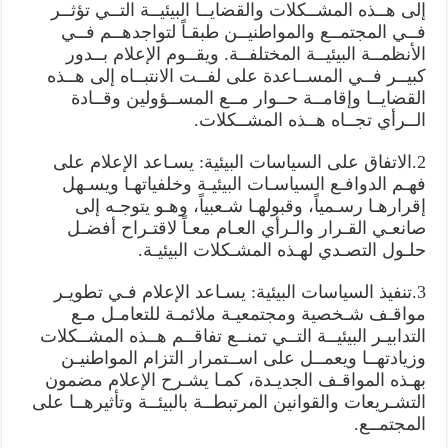
إلى هــذه المشــكلات والقضايــا البيئيــة التــي تؤثــر
فــي المجتمــع والمواطنيــن طبقـاً لتواجدهــم فــي
الأنظمــة البيئيــة المختلفــة. ويقــوم الإعلام بــدور
كبيــر فــي المســاعدة على لفــت الانتبــاه إلى هــذه
القضايــا وإقامــة حــوار مــع المســؤولين وقــادة
الــرأي تجــاه هــذه المشــكلات.
2.الاتفاق على السياسات البيئية: يسـاعد الإعلام على
فهـم الدوافـع السياسـات البيئيـة وخلفياتهـا ويسـهل
إقرارهـا رسـمياً، وقبولهـا شـعبياً، وهـو يتوجـه إلى
صانعـي القـرار والـرأي العـام معـاً لاقتـراح أفضـل
حلـول التصـدي لهـذه المشـكلات البيئيـة.
3.تنفيذ السياسات البيئية: يسـاعد الإعلام فـي تطويـر
مواقـف شـخصية ومجتمعيـة ملائمـة للتعامـل مـع
التدابيـر البيئيــة التــي تمنــع تفاقــم هــذه المشــكلات
وزيادتهــا ويعمــل على اســتمرار التزام المواطنيـن
بهـذه المواقـف الجديـدة، كمـا يشـرح الإعلام مضمون
التشـريعات والقوانين المرتبطــة بالبيئــة وتأثيرهــا على
المجتمــع.