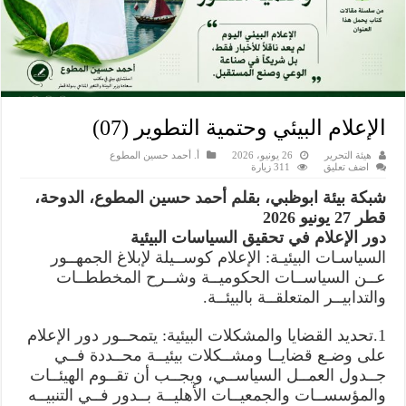
الإعلام البيئي وحتمية التطوير (07)
هيئة التحرير
26 يونيو، 2026
أ. أحمد حسين المطوع
اضف تعليق
311 زيارة
شبكة بيئة ابوظبي، بقلم أحمد حسين المطوع، الدوحة،
قطر 27 يونيو 2026
دور الإعلام في تحقيق السياسات البيئية
السياسـات البيئيـة: الإعلام كوســيلة لإبلاغ الجمهــور
عــن السياســات الحكوميــة وشــرح المخططــات
والتدابيــر المتعلقــة بالبيئــة.
1.تحديد القضايا والمشكلات البيئية: یتمحــور دور الإعلام
على وضـع قضايــا ومشــكلات بيئيــة محــددة فــي
جــدول العمــل السياســي، ويجــب أن تقــوم الهيئــات
والمؤسســات والجمعيــات الأهليــة بــدور فــي التنبيــه