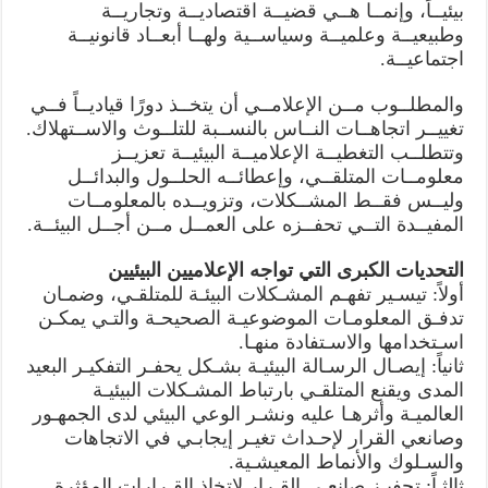
بيئيــاً، وإنمــا هــي قضيــة اقتصاديــة وتجاريــة
وطبيعيــة وعلميــة وسياســية ولهــا أبعــاد قانونيــة
اجتماعيــة.
والمطلــوب مــن الإعلامــي أن يتخــذ دورًا قياديــاً فــي
تغييــر اتجاهــات النــاس بالنســبة للتلــوث والاســتهلاك.
وتتطلــب التغطيــة الإعلاميــة البيئيــة تعزيــز
معلومــات المتلقــي، وإعطائــه الحلــول والبدائــل
وليــس فقــط المشــكلات، وتزويــده بالمعلومــات
المفيــدة التــي تحفــزه على العمــل مــن أجــل البيئــة.
التحديات الكبرى التي تواجه الإعلاميين البيئيين
أولاً: تيسـير تفهـم المشـكلات البيئـة للمتلقـي، وضمـان
تدفـق المعلومـات الموضوعيـة الصحيحـة والتـي يمكـن
اسـتخدامها والاسـتفادة منهـا.
ثانياً: إيصـال الرسـالة البيئيـة بشـكل يحفـر التفكيـر البعيد
المدى ويقنع المتلقـي بارتباط المشـكلات البيئيـة
العالميـة وأثرهـا عليه ونشـر الوعي البيئي لدى الجمهـور
وصانعي القرار لإحـداث تغيـر إيجابـي في الاتجاهات
والسـلوك والأنماط المعيشـية.
ثالثـاً: تحفيـز صانعـي القـرار لاتخاذ القـرارات المؤثرة