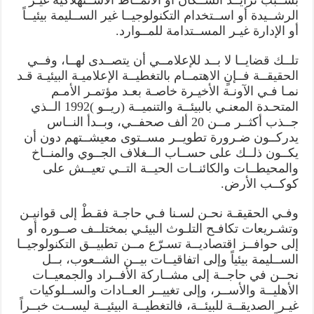
بســبب تزايــد الســكان أو الأنمــاط الاســتهلاكية غيـر
الرشــيدة أو اســتخدام التكنولوجيــا غير الســليمة بيئيــاً
أو الإدارة غيـر المســتدامة للمــوارد.
تلــك قضايــا لا بــد للإعلامــي أن يتصــدى لهــا، وفــي
الحقيقــة فــإنٍ الاهتمــام بالتغطيــة الإعلاميـة البيئيـة قـد
نمـا فـي الآونـة الأخيـرة خاصـة بعـد مؤتمـر الأمـم
المتحـدة المعنـي بالبيئــة والتنميــة (ريــو )1992 الــذي
جــذب أكثــر مــن 20 ألف صحفــي، وبــدأ النــاس
يدركــون ضـرورة تطويــر مســتوى معيشــتهم دون أن
يكــون ذلــك على حســاب الــغلاف الجــوي والمنــاخ
والمحيطــات والكائنــات الحيــة التــي تعيــش على
كوكــب الأرض.
وفـي الحقيقـة نحـن لسـنا فـي حاجـة فقـطْ إلى قوانيـن
وتشـريعات تكافـح التلـوث البيئـي بمختلــف صــوره أو
إلى حوافــز اقتصاديــة تسـرّع مــن تطبيــق التكنولوجيــا
الســليمة بيئياً وإلى اتفاقيــات بيــن الشــعوب، بــل
نحــن في حاجــة إلى مشــاركة الأفــراد والجمعيــات
الأهليــة والأســر، وإلى تغييــر العــادات والســلوكيات
غيـر الصديقــة للبيئــة، فالتغطيــة البيئيــة ليســت خبــراً