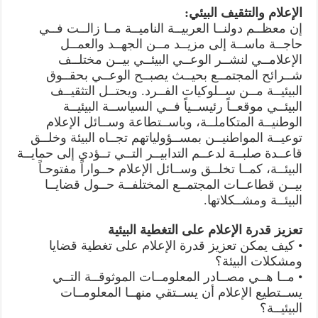
الإعلام والتثقيف البيئي:
إن معظــم دولنــا العربيــة الناميــة مــا زالــت فــي
حاجــة ماســة إلى مزيــد مــن الجهــد والعمــل
الإعلامــي لنشــر الوعــي البيئــي بيــن مختلــف
شــرائح المجتمــع بحيــث يصبــح الوعــي بحقــوق
البيئيــة مــن ســلوكيات الفــرد. ويحتــل التثقيــف
البيئــي موقعــاً رئيســياً فــي السياســة البيئيــة
الوطنيــة المتكاملــة، وباســتطاعة وســائل الإعلام
توعيــة المواطنيــن بمســؤولياتهم تجــاه البيئة وخلــق
قاعــدة صلبــة لدعــم التدابيــر التــي تــؤدي إلى حمايــة
البيئــة، كمــا تخلــق وســائل الإعلام حــواراً مفتوحـاً
بيــن قطاعــات المجتمــع المختلفــة حــول قضايــا
البيئــة ومشــكلاتها.
تعزيز قدرة الإعلام على التغطية البيئية
• كيف يمكن تعزيز قدرة الإعلام على تغطية قضايا
ومشكلات البيئة؟
• مــا هــي مصــادر المعلومــات الموثوقــة التــي
يســتطيع الإعلام أن يســتقي منهــا المعلومــات
البيئيــة؟