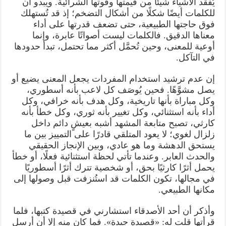
يُفقد الأشياء شيئًا من قيمتها وقوتها الشرائية. ويبدو أن
للكلمات أيضًا شكلًا من أشكال التضخم؛ إذ قد تُستهلك
فوق حاجتها الطبيعية، حتى تضعف قدرتها على أداء
معناها الدقيق. فالكلمات ليست أصواتًا عابرة، وإنما
أوعية للمعنى، وحين تُحمَّل أكثر مما تحتمل، تبدأ حدودها
في التآكل.
إن عدم ترشيد استخدام المفردات يجعل المعنى يضيع أو
يصل مشوَّهًا. فحين يُوصَف كل لاعب بأنه أسطوري،
وكل مباراة بأنها تاريخية، وكل هدف بأنه خرافي، وكل
أداء بأنه استثنائي، وكل تغيير بأنه ثوري، وكل خطأ بأنه
كارثي، تصبح متابعة المشهد أشبه بعيشٍ دائم داخل
زلزال لغوي؛ لا يعود المتلقي قادرًا على التمييز بين ما
يستحق الدهشة وما هو عادي، وبين الإنجاز الحقيقي
والحدث العابر. وعندما تأتي لحظة استثنائية فعلًا، أو خطأ
يحمل أثرًا كارثيًا بحق، أو شخصية تترك أثرًا أسطوريًا
في مجالها، تكون الكلمات قد استُنزفت قبل وصولها إلى
مكانها الطبيعي.
وأذكر أن أحد الأصدقاء استشارني في قصيدة كتبها، فلما
قرأتها قلت له: «قصيدة جيدة». فما كان منه إلا أن أرسل