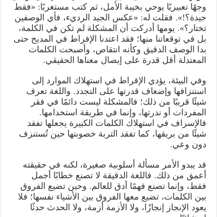
وجهًا تعبيريًا يوحي بخيبة الأمل، ثم كتب مستغربًا: «فقط
جيدة؟!». فقلت له: «عكس الجيد الرديء، فأي الوصفين
تختار؟». يومها أدركت أن المشكلة لم تكن في الكلمة،
بل في توقعاتنا منها؛ فقد اعتدنا الإفراط في المديح حتى
بدا الوصف الدقيق وكأنه انتقاص، وأصبحت الكلمات
المعتدلة أقل قدرة على إيصال معناها الحقيقي.
وفي البيئة، يؤدي الإفراط في استهلاك الموارد إلى
استنزافها وإضعاف قدرتها على التجدد. واللغة تعرف
شيئًا قريبًا من ذلك؛ فالمشكلة ليست دائمًا في فقر
المفردات أو ندرتها، وإنما في طريقة استخدامها.
فالإسراف في استهلاك الكلمات الكبيرة يجعلها تفقد
شيئًا من بريقها، كما تفقد التربة خصوبتها حين تُستنزف
دون وعي.
قد يبدو الأمر مسألة أسلوبية صغيرة، لكنه في حقيقته
أعمق من ذلك. فاللغة الدقيقة لا تصنع خطابًا أجمل
فقط، وإنما تصنع فهمًا أدق للعالم. وحين تضيع الفروق
بين الكلمات، تضيع معها الفروق بين الأشياء نفسها؛ فلا
يعود الإنجاز إنجازًا، ولا الأزمة أزمة، ولا الحدث حدثًا