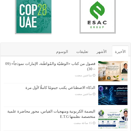
الأخيرة
الأشهر
تعليقات
الوسوم
فصول من كتاب «الوطنيّة والمُواطَنة، الإمارات نموذجاً» (09
– 30)
‏ساعتين مضت
الذكاء الاصطناعي يكتب جينومًا كاملًا لأول مرة
‏ساعتين مضت
البصمة الكربونية ومنهجيات القياس، محور محاضرة علمية
متخصصة نظمتها E.T.G