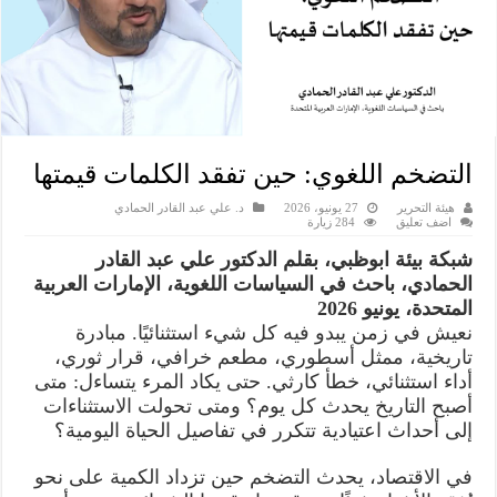
التضخم اللغوي: حين تفقد الكلمات قيمتها
هيئة التحرير
27 يونيو، 2026
د. علي عبد القادر الحمادي
اضف تعليق
284 زيارة
شبكة بيئة ابوظبي، بقلم الدكتور علي عبد القادر
الحمادي، باحث في السياسات اللغوية، الإمارات العربية
المتحدة، يونيو 2026
نعيش في زمن يبدو فيه كل شيء استثنائيًا. مبادرة
تاريخية، ممثل أسطوري، مطعم خرافي، قرار ثوري،
أداء استثنائي، خطأ كارثي. حتى يكاد المرء يتساءل: متى
أصبح التاريخ يحدث كل يوم؟ ومتى تحولت الاستثناءات
إلى أحداث اعتيادية تتكرر في تفاصيل الحياة اليومية؟
في الاقتصاد، يحدث التضخم حين تزداد الكمية على نحو